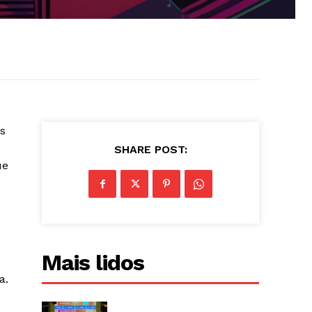
s
SHARE POST:
ue
Mais lidos
a.