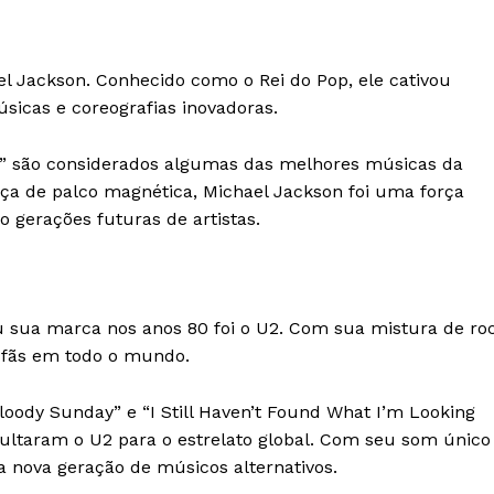
el Jackson. Conhecido como o Rei do Pop, ele cativou
icas e coreografias inovadoras.
t It” são considerados algumas das melhores músicas da
nça de palco magnética, Michael Jackson foi uma força
o gerações futuras de artistas.
 sua marca nos anos 80 foi o U2. Com sua mistura de ro
am fãs em todo o mundo.
oody Sunday” e “I Still Haven’t Found What I’m Looking
pultaram o U2 para o estrelato global. Com seu som único
 nova geração de músicos alternativos.