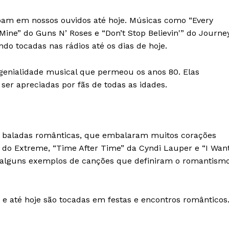
coam em nossos ouvidos até hoje. Músicas como “Every
 Mine” do Guns N’ Roses e “Don’t Stop Believin'” do Journe
do tocadas nas rádios até os dias de hoje.
genialidade musical que permeou os anos 80. Elas
er apreciadas por fãs de todas as idades.
 baladas românticas, que embalaram muitos corações
do Extreme, “Time After Time” da Cyndi Lauper e “I Wan
s alguns exemplos de canções que definiram o romantism
e até hoje são tocadas em festas e encontros românticos
.