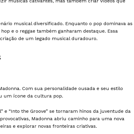
uzir músicas cativantes, mas também criar vídeos que
ário musical diversificado. Enquanto o pop dominava as
ip hop e o reggae também ganharam destaque. Essa
a criação de um legado musical duradouro.
s
 Madonna. Com sua personalidade ousada e seu estilo
ou um ícone da cultura pop.
rl” e “Into the Groove” se tornaram hinos da juventude da
s provocativas, Madonna abriu caminho para uma nova
ras e explorar novas fronteiras criativas.