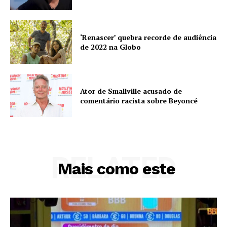
‘Renascer’ quebra recorde de audiência
de 2022 na Globo
Ator de Smallville acusado de
comentário racista sobre Beyoncé
RELATED
Mais como este