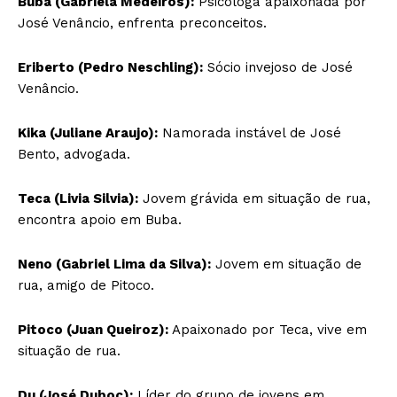
Buba (Gabriela Medeiros):
Psicóloga apaixonada por
José Venâncio, enfrenta preconceitos.
Eriberto (Pedro Neschling):
Sócio invejoso de José
Venâncio.
Kika (Juliane Araujo):
Namorada instável de José
Bento, advogada.
Teca (Livia Silvia):
Jovem grávida em situação de rua,
encontra apoio em Buba.
Neno (Gabriel Lima da Silva):
Jovem em situação de
rua, amigo de Pitoco.
Pitoco (Juan Queiroz):
Apaixonado por Teca, vive em
situação de rua.
Du (José Duboc):
Líder do grupo de jovens em