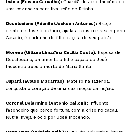
Inácia (Edvana Carvalho):
Guardiã de José Inocêncio, é
uma cozinheira sensitiva, mãe de Ritinha.
Deocleciano (Adanilo/Jackson Antunes):
Braço-
direito de José Inocêncio, ajuda a construir seu império.
Casado, é padrinho do filho caçula de seu patrão.
Morena (Uiliana Lima/Ana Cecilia Costa):
Esposa de
Deocleciano, amamenta o filho caçula de José
Inocêncio após a morte de Maria Santa.
Jupará (Evaldo Macarrão):
Mateiro na fazenda,
conquista o coração de uma das moças da região.
Coronel Belarmino (Antonio Calloni):
Influente
fazendeiro que perde fortuna com a crise no cacau.
Nutre inveja e ódio por José Inocêncio.
Dona Nena (Quitéria Kelly):
Viúva de Belarmino, busca