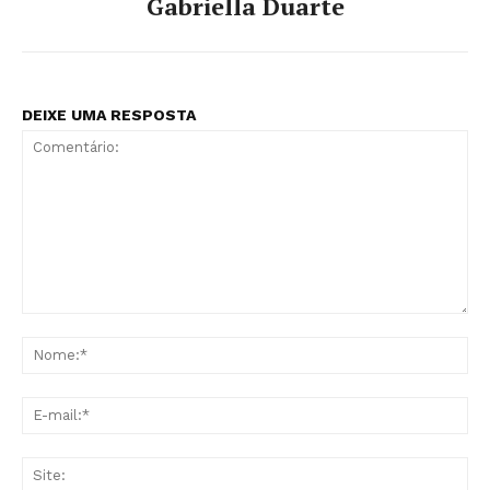
Gabriella Duarte
DEIXE UMA RESPOSTA
Comentário:
No
E-
mai
Sit