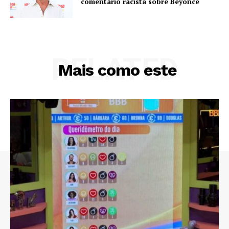
comentário racista sobre Beyoncé
RELATED
Mais como este