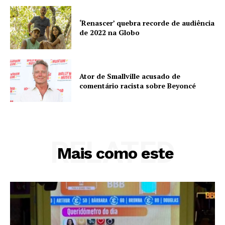
‘Renascer’ quebra recorde de audiência
de 2022 na Globo
Ator de Smallville acusado de
comentário racista sobre Beyoncé
RELATED
Mais como este