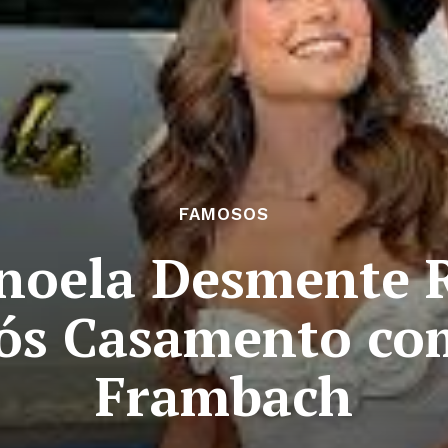
FAMOSOS
anoela Desmente 
ós Casamento co
Frambach