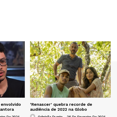
 envolvido
‘Renascer’ quebra recorde de
cantora
audiência de 2022 na Globo
eiro De 2024
Gabriella Duarte
-
26 De Fevereiro De 2024