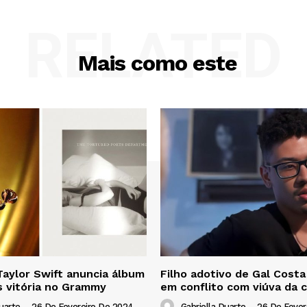
RELATED
Mais como este
Taylor Swift anuncia álbum
Filho adotivo de Gal Costa
s vitória no Grammy
em conflito com viúva da 
uarte
-
26 De Fevereiro De 2024
Gabriella Duarte
-
26 De Fever