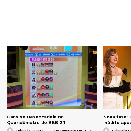
Caos se Desencadeia no
Nova fase! 
Queridômetro do BBB 24
inédito apó
Gabriella Duarte
-
27 De Fevereiro De 2024
Gabriella D