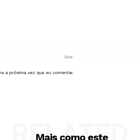
E-
mail:*
ra a próxima vez que eu comentar.
RELATED
Mais como este