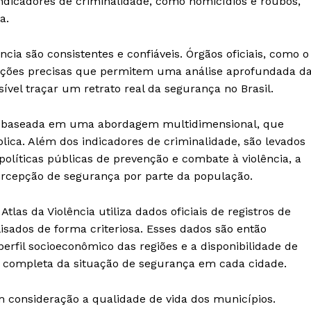
ndicadores de criminalidade, como homicídios e roubos,
a.
ncia são consistentes e confiáveis. Órgãos oficiais, como o
mações precisas que permitem uma análise aprofundada d
ível traçar um retrato real da segurança no Brasil.
a é baseada em uma abordagem multidimensional, que
lica. Além dos indicadores de criminalidade, são levados
líticas públicas de prevenção e combate à violência, a
percepção de segurança por parte da população.
Atlas da Violência utiliza dados oficiais de registros de
lisados de forma criteriosa. Esses dados são então
rfil socioeconômico das regiões e a disponibilidade de
is completa da situação de segurança em cada cidade.
m consideração a qualidade de vida dos municípios.