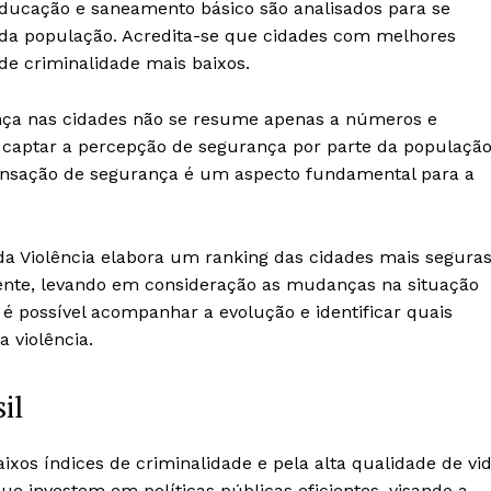
educação e saneamento básico são analisados para se
r da população. Acredita-se que cidades com melhores
de criminalidade mais baixos.
ança nas cidades não se resume apenas a números e
a captar a percepção de segurança por parte da população
 sensação de segurança é um aspecto fundamental para a
da Violência elabora um ranking das cidades mais segura
amente, levando em consideração as mudanças na situação
é possível acompanhar a evolução e identificar quais
a violência.
il
xos índices de criminalidade e pela alta qualidade de vi
ue investem em políticas públicas eficientes, visando a