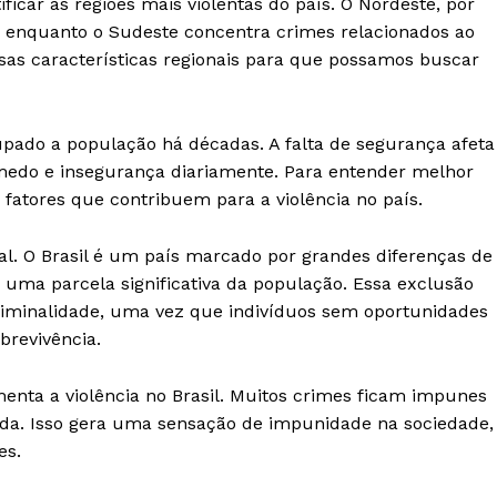
car as regiões mais violentas do país. O Nordeste, por
, enquanto o Sudeste concentra crimes relacionados ao
sas características regionais para que possamos buscar
pado a população há décadas. A falta de segurança afeta
 medo e insegurança diariamente. Para entender melhor
s fatores que contribuem para a violência no país.
ial. O Brasil é um país marcado por grandes diferenças de
 uma parcela significativa da população. Essa exclusão
riminalidade, uma vez que indivíduos sem oportunidades
revivência.
menta a violência no Brasil. Muitos crimes ficam impunes
ada. Isso gera uma sensação de impunidade na sociedade,
es.