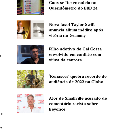
Caos se Desencadeia no
Queridômetro do BBB 24
Nova fase! Taylor Swift
anuncia álbum inédito após
vitória no Grammy
Filho adotivo de Gal Costa
envolvido em conflito com
s
viúva da cantora
i
‘Renascer’ quebra recorde de
audiência de 2022 na Globo
Ator de Smallville acusado de
s
comentário racista sobre
Beyoncé
de
n