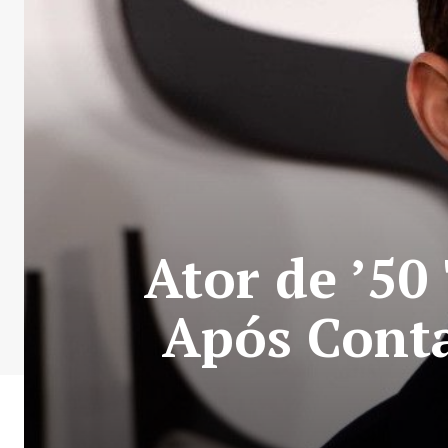
Ator de ’50
Após Conta