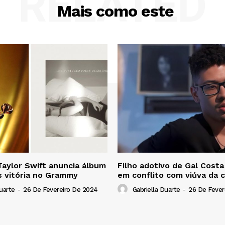
RELATED
Mais como este
Taylor Swift anuncia álbum
Filho adotivo de Gal Costa
s vitória no Grammy
em conflito com viúva da 
uarte
-
26 De Fevereiro De 2024
Gabriella Duarte
-
26 De Fever