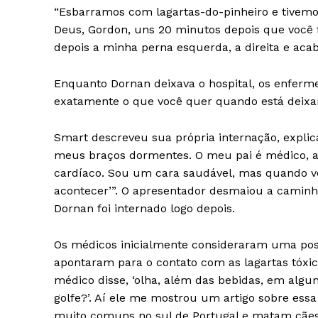
“Esbarramos com lagartas-do-pinheiro e tivemos
Deus, Gordon, uns 20 minutos depois que você 
depois a minha perna esquerda, a direita e aca
Enquanto Dornan deixava o hospital, os enfermei
exatamente o que você quer quando está deixa
Smart descreveu sua própria internação, explic
meus braços dormentes. O meu pai é médico, a
cardíaco. Sou um cara saudável, mas quando vo
acontecer’”. O apresentador desmaiou a caminh
Dornan foi internado logo depois.
Os médicos inicialmente consideraram uma poss
apontaram para o contato com as lagartas tóxi
médico disse, ‘olha, além das bebidas, em al
golfe?’. Aí ele me mostrou um artigo sobre ess
muito comuns no sul de Portugal e matam cães