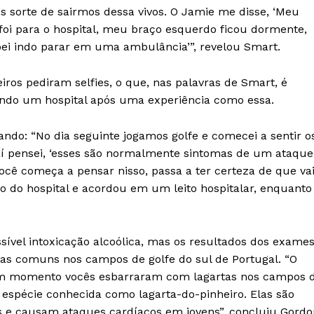
 sorte de sairmos dessa vivos. O Jamie me disse, ‘Meu
foi para o hospital, meu braço esquerdo ficou dormente,
bei indo parar em uma ambulância’”, revelou Smart.
ros pediram selfies, o que, nas palavras de Smart, é
ndo um hospital após uma experiência como essa.
ando: “No dia seguinte jogamos golfe e comecei a sentir o
í pensei, ‘esses são normalmente sintomas de um ataque
cê começa a pensar nisso, passa a ter certeza de que va
o do hospital e acordou em um leito hospitalar, enquanto
ível intoxicação alcoólica, mas os resultados dos exame
cas comuns nos campos de golfe do sul de Portugal. “O
gum momento vocês esbarraram com lagartas nos campos 
a espécie conhecida como lagarta-do-pinheiro. Elas são
 e causam ataques cardíacos em jovens”, concluiu Gordo