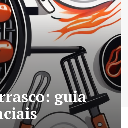
rrasco: guia
ciais