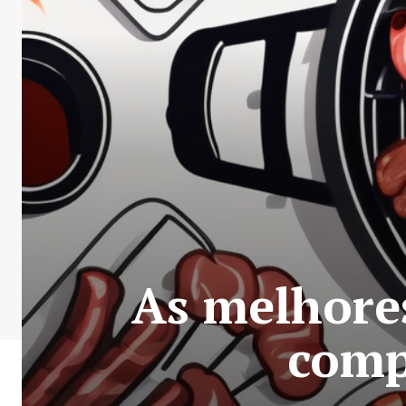
As melhores
comp