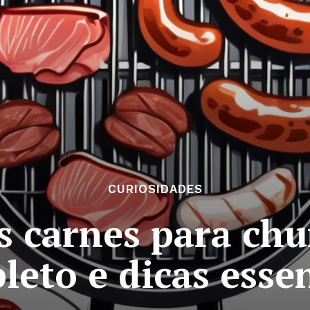
CURIOSIDADES
 carnes para chu
leto e dicas essen