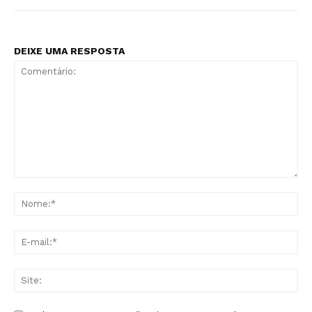
DEIXE UMA RESPOSTA
Comentário:
No
E-
mai
Sit