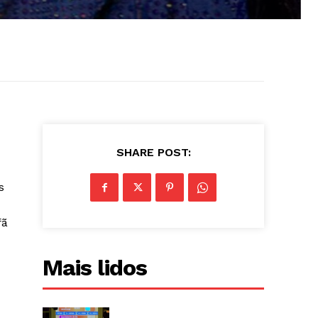
SHARE POST:
s
fã
Mais lidos