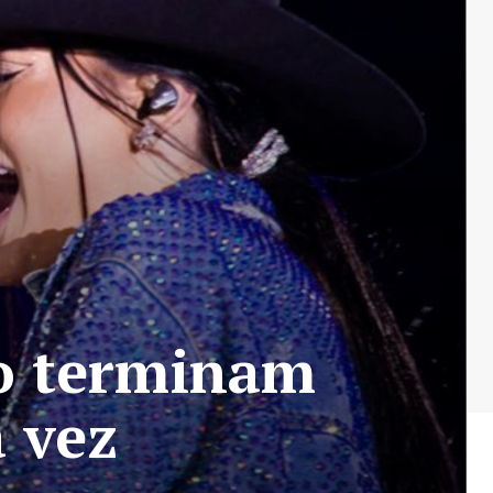
to terminam
 vez