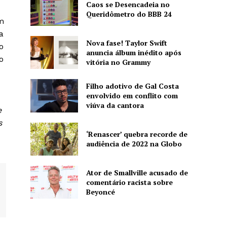
Caos se Desencadeia no
Queridômetro do BBB 24
m
a
Nova fase! Taylor Swift
o
anuncia álbum inédito após
o
vitória no Grammy
Filho adotivo de Gal Costa
envolvido em conflito com
viúva da cantora
e
s
‘Renascer’ quebra recorde de
audiência de 2022 na Globo
Ator de Smallville acusado de
comentário racista sobre
Beyoncé