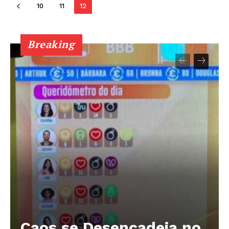
10
11
12
Breaking
Caos se Desencadeia no